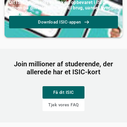
Dit ISIC-studiekort er sikkert opbevaret i ISIC-
appen på din telefon – klar til brug, uanset hvor du
er i verden.
Download ISIC-appen
Join millioner af studerende, der
allerede har et ISIC-kort
Få dit ISIC
Tjek vores FAQ