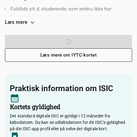
Fuldtids ph.d.-studerende, som endnu ikke har
forsvaret deres afhandling, kan også ansøge om et
Læs mere
ISIC-studiekort.
Du vil blive bedt om at dokumentere din status som
Få dit ISIC
fuldtidsstuderende, når du ansøger om ISIC.
At være fuldtidsstuderende betyder, at du studerer
Læs mere om IYTC-kortet
minimum 15 timer om ugen i mindst 12 uger om året.
ISIC-kortet koster 150 kr.
Praktisk information om ISIC
Kortets gyldighed
Det standard digitale ISIC er gyldigt i 12 måneder fra
købsdatoen. Du kan se udløbsdatoen for dit ISIC's gyldighed
på din ISIC-app profil eller på selve det digitale kort.