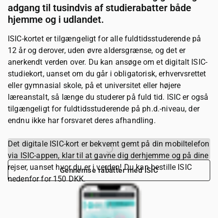
adgang til tusindvis af studierabatter både
hjemme og i udlandet.
ISIC-kortet er tilgængeligt for alle fuldtidsstuderende på
12 år og derover, uden øvre aldersgrænse, og det er
anerkendt verden over. Du kan ansøge om et digitalt ISIC-
studiekort, uanset om du går i obligatorisk, erhvervsrettet
eller gymnasial skole, på et universitet eller højere
læreanstalt, så længe du studerer på fuld tid. ISIC er også
tilgængeligt for fuldtidsstuderende på ph.d.-niveau, der
endnu ikke har forsvaret deres afhandling.
Det digitale ISIC-kort er bekvemt gemt på din mobiltelefon
Bestil dit ISIC-kort
via ISIC-appen, klar til at gavne dig derhjemme og på dine
rejser, uanset hvor du er i verden! Du kan bestille ISIC
Gennemse rabatter med ISIC
nedenfor for 150 DKK.