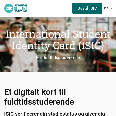
Bestil ISIC
DA
International Student
Identity Card (ISIC)
For fuldtidsstuderende
Et digitalt kort til
fuldtidsstuderende
ISIC verificerer din studiestatus og giver dig