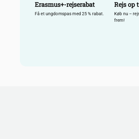
Erasmus+-rejserabat
Rejs op 
Få et ungdomspas med 25 % rabat.
Køb nu – rejs
frem!